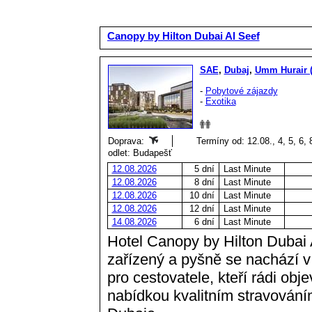
Canopy by Hilton Dubai Al Seef
SAE
,
Dubaj
,
Umm Hurair (
-
Pobytové zájazdy
-
Exotika
Doprava:
Termíny od: 12.08., 4, 5, 6, 
odlet: Budapešť
12.08.2026
5 dní
Last Minute
12.08.2026
8 dní
Last Minute
12.08.2026
10 dní
Last Minute
12.08.2026
12 dní
Last Minute
14.08.2026
6 dní
Last Minute
Hotel Canopy by Hilton Dubai 
zařízený a pyšně se nachází v ž
pro cestovatele, kteří rádi obje
nabídkou kvalitním stravování