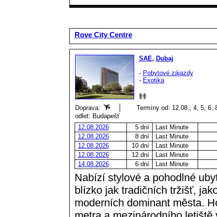
Rove City Centre
SAE
,
Dubaj
-
Pobytové zájazdy
-
Exotika
Doprava:
Termíny od: 12.08., 4, 5, 6, 
odlet: Budapešť
12.08.2026
5 dní
Last Minute
12.08.2026
8 dní
Last Minute
12.08.2026
10 dní
Last Minute
12.08.2026
12 dní
Last Minute
14.08.2026
6 dní
Last Minute
Nabízí stylové a pohodlné ubyto
blízko jak tradičních tržišť, j
moderních dominant města. Hot
metra a mezinárodního letiště v