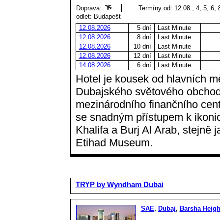
Doprava:
Termíny od: 12.08., 4, 5, 6, 
odlet: Budapešť
12.08.2026
5 dní
Last Minute
12.08.2026
8 dní
Last Minute
12.08.2026
10 dní
Last Minute
12.08.2026
12 dní
Last Minute
14.08.2026
6 dní
Last Minute
Hotel je kousek od hlavních m
Dubajského světového obchod
mezinárodního finančního centr
se snadným přístupem k ikoni
Khalifa a Burj Al Arab, stejně
Etihad Museum.
TRYP by Wyndham Dubai
SAE
,
Dubaj
,
Barsha Heigh