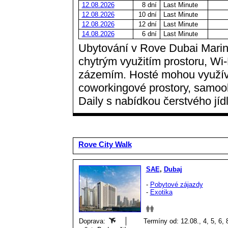
12.08.2026
8 dní
Last Minute
12.08.2026
10 dní
Last Minute
12.08.2026
12 dní
Last Minute
14.08.2026
6 dní
Last Minute
Ubytování v Rove Dubai Marin
chytrým využitím prostoru, Wi
zázemím. Hosté mohou využíva
coworkingové prostory, samoo
Daily s nabídkou čerstvého jíd
Rove City Walk
SAE
,
Dubaj
-
Pobytové zájazdy
-
Exotika
Doprava:
Termíny od: 12.08., 4, 5, 6, 