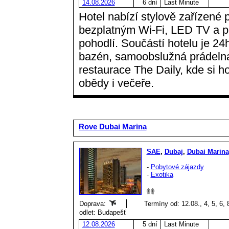
14.08.2026
6 dní
Last Minute
Hotel nabízí stylově zařízené 
bezplatným Wi-Fi, LED TV a p
pohodlí. Součástí hotelu je 24
bazén, samoobslužná prádelna,
restaurace The Daily, kde si 
obědy i večeře.
Rove Dubai Marina
SAE
,
Dubaj
,
Dubai Marina
-
Pobytové zájazdy
-
Exotika
Doprava:
Termíny od: 12.08., 4, 5, 6, 
odlet: Budapešť
12.08.2026
5 dní
Last Minute