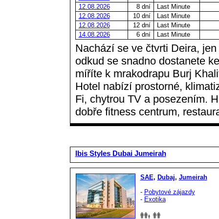
12.08.2026
8 dní
Last Minute
12.08.2026
10 dní
Last Minute
12.08.2026
12 dní
Last Minute
14.08.2026
6 dní
Last Minute
Nachází se ve čtvrti Deira, je
odkud se snadno dostanete ke
míříte k mrakodrapu Burj Khalif
Hotel nabízí prostorné, klimat
Fi, chytrou TV a posezením. 
dobře fitness centrum, restaur
Ibis Styles Dubai Jumeirah
SAE
,
Dubaj
,
Jumeirah
-
Pobytové zájazdy
-
Exotika