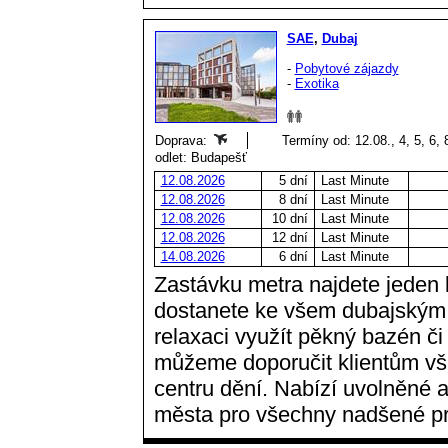
SAE
,
Dubaj
-
Pobytové zájazdy
-
Exotika
Doprava:
Termíny od: 12.08., 4, 5, 6, 
odlet: Budapešť
12.08.2026
5 dní
Last Minute
12.08.2026
8 dní
Last Minute
12.08.2026
10 dní
Last Minute
12.08.2026
12 dní
Last Minute
14.08.2026
6 dní
Last Minute
Zastávku metra najdete jeden 
dostanete ke všem dubajským 
relaxaci využít pěkný bazén či
můžeme doporučit klientům všec
centru dění. Nabízí uvolněné a
města pro všechny nadšené p