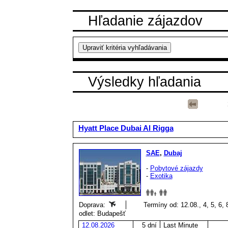
Hľadanie zájazdov
Výsledky hľadania
Hyatt Place Dubai Al Rigga
SAE
,
Dubaj
-
Pobytové zájazdy
-
Exotika
Doprava:
Termíny od: 12.08., 4, 5, 6, 
odlet: Budapešť
12.08.2026
5 dní
Last Minute