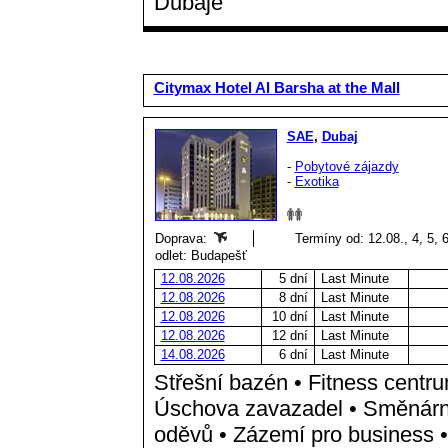
Dubaje
Citymax Hotel Al Barsha at the Mall
SAE
,
Dubaj
-
Pobytové zájazdy
-
Exotika
Doprava:
Termíny od: 12.08., 4, 5, 
odlet: Budapešť
12.08.2026
5 dní
Last Minute
12.08.2026
8 dní
Last Minute
12.08.2026
10 dní
Last Minute
12.08.2026
12 dní
Last Minute
14.08.2026
6 dní
Last Minute
Střešní bazén • Fitness centr
Úschova zavazadel • Směnárna
oděvů • Zázemí pro business • 