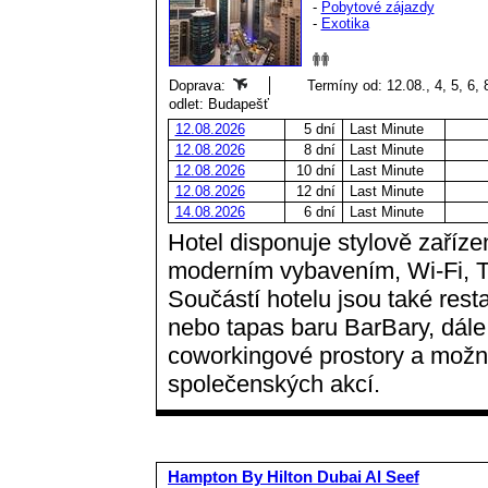
-
Pobytové zájazdy
-
Exotika
Doprava:
Termíny od: 12.08., 4, 5, 6, 
odlet: Budapešť
12.08.2026
5 dní
Last Minute
12.08.2026
8 dní
Last Minute
12.08.2026
10 dní
Last Minute
12.08.2026
12 dní
Last Minute
14.08.2026
6 dní
Last Minute
Hotel disponuje stylově zaříz
moderním vybavením, Wi-Fi, 
Součástí hotelu jsou také rest
nebo tapas baru BarBary, dále
coworkingové prostory a možn
společenských akcí.
Hampton By Hilton Dubai Al Seef