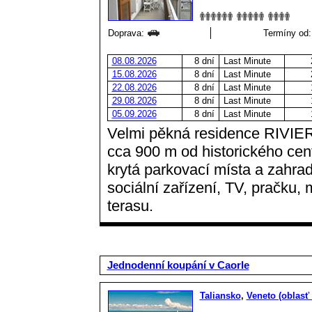
Doprava:
Termíny od:
08.08.2026
8 dní
Last Minute
15.08.2026
8 dní
Last Minute
22.08.2026
8 dní
Last Minute
29.08.2026
8 dní
Last Minute
05.09.2026
8 dní
Last Minute
Velmi pěkná residence RIVIERA
cca 900 m od historického cen
krytá parkovací místa a zahra
sociální zařízení, TV, pračku, 
terasu.
Jednodenní koupání v Caorle
Taliansko
,
Veneto (oblasť