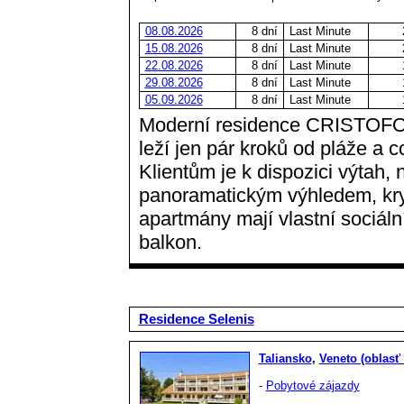
08.08.2026
8 dní
Last Minute
15.08.2026
8 dní
Last Minute
22.08.2026
8 dní
Last Minute
29.08.2026
8 dní
Last Minute
05.09.2026
8 dní
Last Minute
Moderní residence CRISTOFO
leží jen pár kroků od pláže a c
Klientům je k dispozici výtah, 
panoramatickým výhledem, kry
apartmány mají vlastní sociální
balkon.
Residence Selenis
Taliansko
,
Veneto (oblasť
-
Pobytové zájazdy