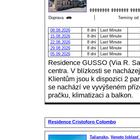
Doprava:
Termíny od:
08.08.2026
8 dní
Last Minute
15.08.2026
8 dní
Last Minute
22.08.2026
8 dní
Last Minute
29.08.2026
8 dní
Last Minute
05.09.2026
8 dní
Last Minute
Residence GUSSO (Via R. Sanzi
centra. V blízkosti se nacháze
Klientům jsou k dispozici 2 pa
se nachází ve vyvýšeném přízem
pračku, klimatizaci a balkon.
Residence Cristoforo Colombo
Taliansko
,
Veneto (oblasť