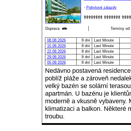
-
Pobytové zájazdy
Doprava:
Termíny od:
08.08.2026
8 dní
Last Minute
15.08.2026
8 dní
Last Minute
22.08.2026
8 dní
Last Minute
29.08.2026
8 dní
Last Minute
05.09.2026
8 dní
Last Minute
Nedávno postavená residence
poblíž pláže a zároveň nedalek
velký bazén se solární terasou
apartmán. U bazénu je klientů
moderně a vkusně vybaveny. Maj
klimatizaci a balkon. Některé 
troubu.