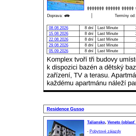
Doprava:
Termíny od:
08.08.2026
8 dní
Last Minute
15.08.2026
8 dní
Last Minute
22.08.2026
8 dní
Last Minute
29.08.2026
8 dní
Last Minute
05.09.2026
8 dní
Last Minute
Komplex tvoří tři budovy umís
k dispozici bazén a dětský baz
zařízení, TV a terasu. Apartmá
každému apartmánu náleží par
Residence Gusso
Taliansko
,
Veneto (oblasť
-
Pobytové zájazdy