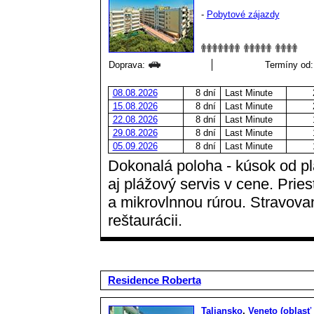
-
Pobytové zájazdy
Doprava:
Termíny od:
08.08.2026
8 dní
Last Minute
15.08.2026
8 dní
Last Minute
22.08.2026
8 dní
Last Minute
29.08.2026
8 dní
Last Minute
05.09.2026
8 dní
Last Minute
Dokonalá poloha - kúsok od pl
aj plážový servis v cene. Prie
a mikrovlnnou rúrou. Stravovan
reštaurácii.
Residence Roberta
Taliansko
,
Veneto (oblasť