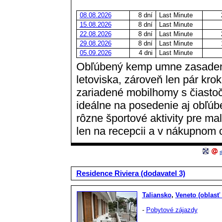
08.08.2026
8 dní
Last Minute
15.08.2026
8 dní
Last Minute
22.08.2026
8 dní
Last Minute
29.08.2026
8 dní
Last Minute
05.09.2026
4 dni
Last Minute
Obľúbený kemp umne zasadený
letoviska, zároveň len pár kr
zariadené mobilhomy s čiasto
ideálne na posedenie aj obľúb
rôzne športové aktivity pre mal
len na recepcii a v nákupnom 
Residence Riviera (dodavatel 3)
Taliansko
,
Veneto (oblasť
-
Pobytové zájazdy