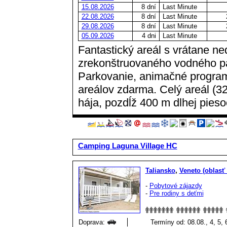
15.08.2026
8 dní
Last Minute
22.08.2026
8 dní
Last Minute
29.08.2026
8 dní
Last Minute
05.09.2026
4 dni
Last Minute
Fantastický areál s vrátane n
zrekonštruovaného vodného par
Parkovanie, animačné program
areálov zdarma. Celý areál (
hája, pozdĺž 400 m dlhej pieso
Camping Laguna Village HC
Taliansko
,
Veneto (oblasť
-
Pobytové zájazdy
-
Pre rodiny s deťmi
Doprava:
Termíny od: 08.08., 4, 5, 6