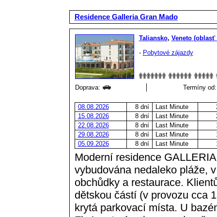
Residence Galleria Gran Mado
Taliansko
,
Veneto (oblasť
-
Pobytové zájazdy
Doprava:
Termíny od:
08.08.2026
8 dní
Last Minute
15.08.2026
8 dní
Last Minute
22.08.2026
8 dní
Last Minute
29.08.2026
8 dní
Last Minute
05.09.2026
8 dní
Last Minute
Moderní residence GALLERIA
vybudována nedaleko pláže, v 
obchůdky a restaurace. Klientů
dětskou částí (v provozu cca 15
krytá parkovací místa. U bazén