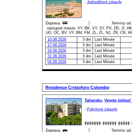
-
Jednodňové zájazdy
Doprava:
Termíny od:
nástupné miesto: VY, BK, VY, SY, PV, ZR, JI, HK
UO, OC, BV, VY, BM, FM, ZL, ZL, NJ, ZR, CR, H
10.08.2026
3 dni
Last Minute
17.08.2026
3 dni
Last Minute
24.08.2026
3 dni
Last Minute
31.08.2026
3 dni
Last Minute
04.09.2026
3 dni
Last Minute
Residence Cristoforo Colombo
Taliansko
,
Veneto (oblasť
-
Pobytové zájazdy
Doprava:
Termíny od: