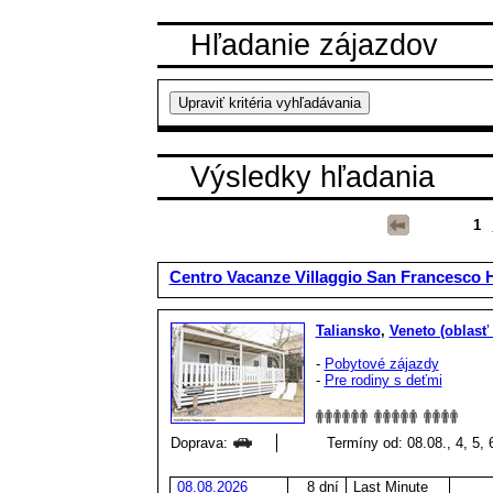
Hľadanie zájazdov
Výsledky hľadania
1
Centro Vacanze Villaggio San Francesco 
Taliansko
,
Veneto (oblasť
-
Pobytové zájazdy
-
Pre rodiny s deťmi
Doprava:
Termíny od: 08.08., 4, 5, 6
08.08.2026
8 dní
Last Minute