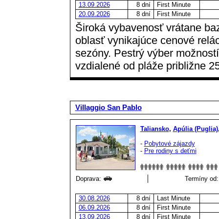
13.09.2026
8 dní
First Minute
20.09.2026
8 dní
First Minute
Široká vybavenosť vrátane baz
oblasť vynikajúce cenové relác
sezóny. Pestrý výber možností
vzdialené od pláže približne 2
Villaggio San Pablo
Taliansko
,
Apúlia (Puglia)
-
Pobytové zájazdy
-
Pre rodiny s deťmi
Doprava:
Termíny od:
30.08.2026
8 dní
Last Minute
06.09.2026
8 dní
First Minute
13.09.2026
8 dní
First Minute