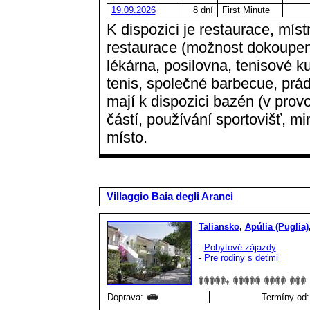
19.09.2026
8 dní
First Minute
K dispozici je restaurace, míst
restaurace (možnost dokoupení 
lékárna, posilovna, tenisové kur
tenis, společné barbecue, práde
mají k dispozici bazén (v prov
částí, používání sportovišť, m
místo.
Villaggio Baia degli Aranci
Taliansko
,
Apúlia (Puglia)
-
Pobytové zájazdy
-
Pre rodiny s deťmi
Doprava:
Termíny od: