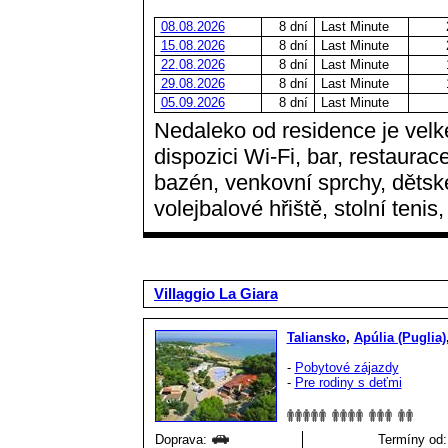
08.08.2026
8 dní
Last Minute
15.08.2026
8 dní
Last Minute
22.08.2026
8 dní
Last Minute
29.08.2026
8 dní
Last Minute
05.09.2026
8 dní
Last Minute
Nedaleko od residence je velk
dispozici Wi-Fi, bar, restaurac
bazén, venkovní sprchy, dětské
volejbalové hřiště, stolní tenis
Villaggio La Giara
Taliansko
,
Apúlia (Puglia)
-
Pobytové zájazdy
-
Pre rodiny s deťmi
Doprava:
Termíny od: