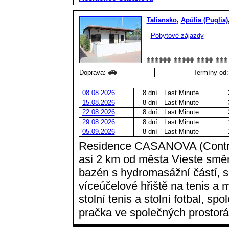
Taliansko
,
Apúlia (Puglia)
-
Pobytové zájazdy
Doprava:
Termíny od:
08.08.2026
8 dní
Last Minute
15.08.2026
8 dní
Last Minute
22.08.2026
8 dní
Last Minute
29.08.2026
8 dní
Last Minute
05.09.2026
8 dní
Last Minute
Residence CASANOVA (Contrad
asi 2 km od města Vieste směr
bazén s hydromasážní částí, s
víceúčelové hřiště na tenis a 
stolní tenis a stolní fotbal, sp
pračka ve společných prostorá