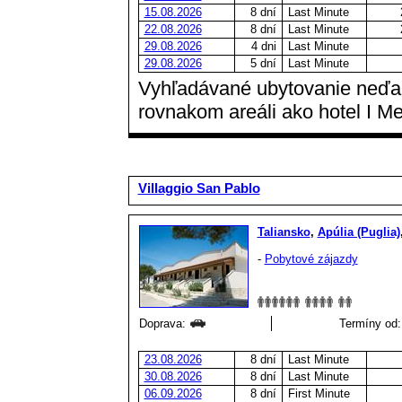
15.08.2026
8 dní
Last Minute
22.08.2026
8 dní
Last Minute
29.08.2026
4 dni
Last Minute
29.08.2026
5 dní
Last Minute
Vyhľadávané ubytovanie neďale
rovnakom areáli ako hotel I Me
Villaggio San Pablo
Taliansko
,
Apúlia (Puglia)
-
Pobytové zájazdy
Doprava:
Termíny od:
23.08.2026
8 dní
Last Minute
30.08.2026
8 dní
Last Minute
06.09.2026
8 dní
First Minute