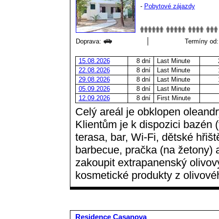
-
Pobytové zájazdy
Doprava:
Termíny od:
15.08.2026
8 dní
Last Minute
22.08.2026
8 dní
Last Minute
29.08.2026
8 dní
Last Minute
05.09.2026
8 dní
Last Minute
12.09.2026
8 dní
First Minute
Celý areál je obklopen oleandry
Klientům je k dispozici bazén (
terasa, bar, Wi-Fi, dětské hřiš
barbecue, pračka (na žetony) a
zakoupit extrapanenský olivový 
kosmetické produkty z olivové
Residence Casanova