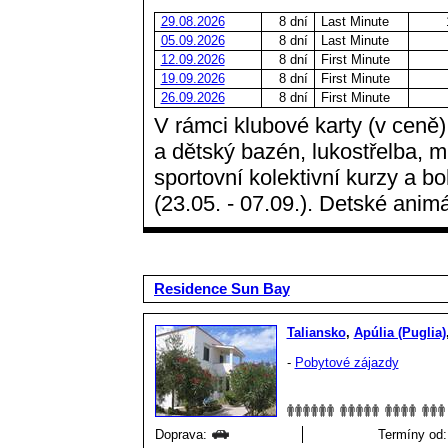
29.08.2026
8 dní
Last Minute
05.09.2026
8 dní
Last Minute
12.09.2026
8 dní
First Minute
19.09.2026
8 dní
First Minute
26.09.2026
8 dní
First Minute
V rámci klubové karty (v ceně) 
a dětský bazén, lukostřelba, m
sportovní kolektivní kurzy a b
(23.05. - 07.09.). Detské animá
Residence Sun Bay
Taliansko
,
Apúlia (Puglia)
-
Pobytové zájazdy
Doprava:
Termíny od: