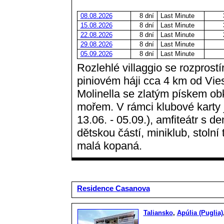
08.08.2026
8 dní
Last Minute
15.08.2026
8 dní
Last Minute
22.08.2026
8 dní
Last Minute
29.08.2026
8 dní
Last Minute
05.09.2026
8 dní
Last Minute
Rozlehlé villaggio se rozprost
piniovém háji cca 4 km od Vies
Molinella se zlatým pískem ob
mořem. V rámci klubové karty
13.06. - 05.09.), amfiteátr s 
dětskou částí, miniklub, stolní 
malá kopaná.
Residence Casanova
Taliansko
,
Apúlia (Puglia)