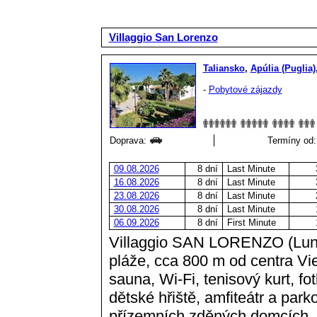
Villaggio San Lorenzo
Taliansko
,
Apúlia (Puglia)
-
Pobytové zájazdy
Doprava:
Termíny od:
09.08.2026
8 dní
Last Minute
16.08.2026
8 dní
Last Minute
23.08.2026
8 dní
Last Minute
30.08.2026
8 dní
Last Minute
06.09.2026
8 dní
First Minute
Villaggio SAN LORENZO (Lung
pláže, cca 800 m od centra Vie
sauna, Wi-Fi, tenisový kurt, fo
dětské hřiště, amfiteátr a par
přízemních zděných domcích, ma