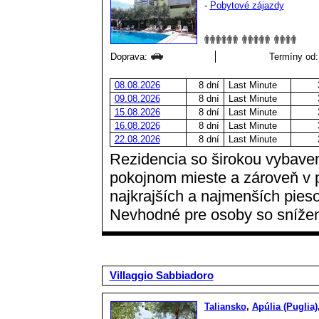
-
Pobytové zájazdy
Doprava:
Termíny od:
08.08.2026
8 dní
Last Minute
09.08.2026
8 dní
Last Minute
15.08.2026
8 dní
Last Minute
16.08.2026
8 dní
Last Minute
22.08.2026
8 dní
Last Minute
Rezidencia so širokou vybave
pokojnom mieste a zároveň v p
najkrajších a najmenších pieso
Nevhodné pre osoby so snížen
Villaggio Sabbiadoro
Taliansko
,
Apúlia (Puglia)