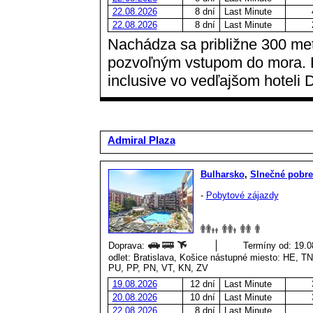
22.08.2026
8 dní
Last Minute
22.08.2026
8 dní
Last Minute
Nachádza sa približne 300 met
pozvoľným vstupom do mora. B
inclusive vo vedľajšom hoteli
Admiral Plaza
Bulharsko
,
Slnečné pobre
-
Pobytové zájazdy
Doprava:
Termíny od: 19.08
odlet: Bratislava, Košice nástupné miesto: HE, 
PU, PP, PN, VT, KN, ZV
19.08.2026
12 dní
Last Minute
20.08.2026
10 dní
Last Minute
22.08.2026
8 dní
Last Minute