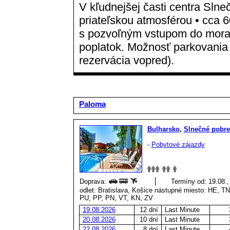
V kľudnejšej časti centra Sln
priateľskou atmosférou • cca 6
s pozvoľným vstupom do mora •
poplatok. Možnosť parkovania 
rezervácia vopred).
Paloma
Bulharsko
,
Slnečné pobre
-
Pobytové zájazdy
Doprava:
Termíny od: 19.08.,
odlet: Bratislava, Košice nástupné miesto: HE, 
PU, PP, PN, VT, KN, ZV
19.08.2026
12 dní
Last Minute
20.08.2026
10 dní
Last Minute
22.08.2026
8 dní
Last Minute