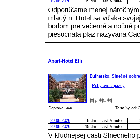
15.08.2026
15 dní
Last Minute
Odporúčame menej náročným kl
mladým. Hotel sa vďaka svojej
bodom pre večerné a nočné pr
piesočnatá pláž nazývaná Cac
Apart-Hotel Efir
Bulharsko
,
Slnečné pobre
-
Pobytové zájazdy
Doprava:
Termíny od: 2
29.08.2026
8 dní
Last Minute
29.08.2026
15 dní
Last Minute
V kľudnejšej časti Slnečného 