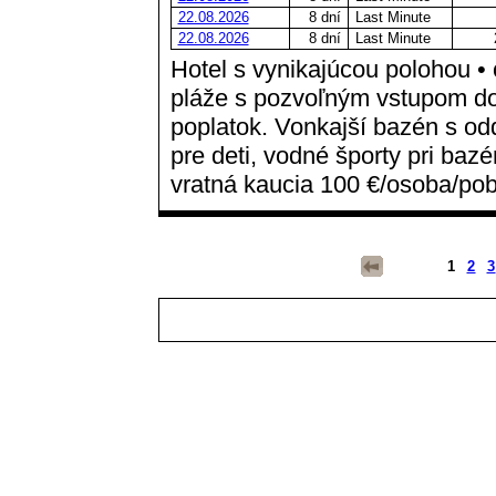
22.08.2026
8 dní
Last Minute
22.08.2026
8 dní
Last Minute
Hotel s vynikajúcou polohou • 
pláže s pozvoľným vstupom do 
poplatok. Vonkajší bazén s od
pre deti, vodné športy pri bazé
vratná kaucia 100 €/osoba/pob
1
2
3