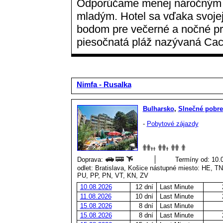
Odporúčame menej náročným kl
mladým. Hotel sa vďaka svojej
bodom pre večerné a nočné pr
piesočnatá pláž nazývaná Cac
Nimfa - Rusalka
Bulharsko
,
Slnečné pobre
-
Pobytové zájazdy
Doprava:
Termíny od: 10.0
odlet: Bratislava, Košice nástupné miesto: HE, 
PU, PP, PN, VT, KN, ZV
10.08.2026
12 dní
Last Minute
11.08.2026
10 dní
Last Minute
15.08.2026
8 dní
Last Minute
15.08.2026
8 dní
Last Minute