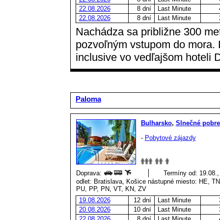
22.08.2026
8 dní
Last Minute
22.08.2026
8 dní
Last Minute
Nachádza sa približne 300 met
pozvoľným vstupom do mora. B
inclusive vo vedľajšom hoteli
Paloma
Bulharsko
,
Slnečné pobre
-
Pobytové zájazdy
Doprava:
Termíny od: 19.08.,
odlet: Bratislava, Košice nástupné miesto: HE, 
PU, PP, PN, VT, KN, ZV
19.08.2026
12 dní
Last Minute
20.08.2026
10 dní
Last Minute
22.08.2026
8 dní
Last Minute