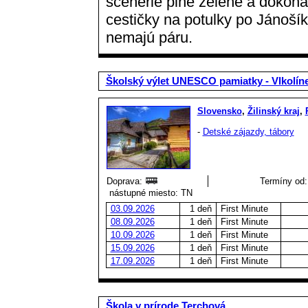
scenérie plné zelene a dokona
cestičky na potulky po Jánoší
nemajú páru.
Školský výlet UNESCO pamiatky - Vlkolín
Slovensko
,
Žilinský kraj
,
-
Detské zájazdy, tábory
Doprava:
Termíny od:
nástupné miesto: TN
03.09.2026
1 deň
First Minute
08.09.2026
1 deň
First Minute
10.09.2026
1 deň
First Minute
15.09.2026
1 deň
First Minute
17.09.2026
1 deň
First Minute
Škola v prírode Terchová