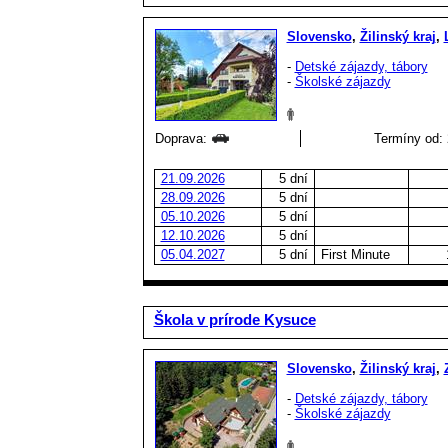
Slovensko
,
Žilinský kraj
,
-
Detské zájazdy, tábory
-
Školské zájazdy
Doprava:
Termíny od: 
21.09.2026
5 dní
28.09.2026
5 dní
05.10.2026
5 dní
12.10.2026
5 dní
05.04.2027
5 dní
First Minute
Škola v prírode Kysuce
Slovensko
,
Žilinský kraj
,
-
Detské zájazdy, tábory
-
Školské zájazdy