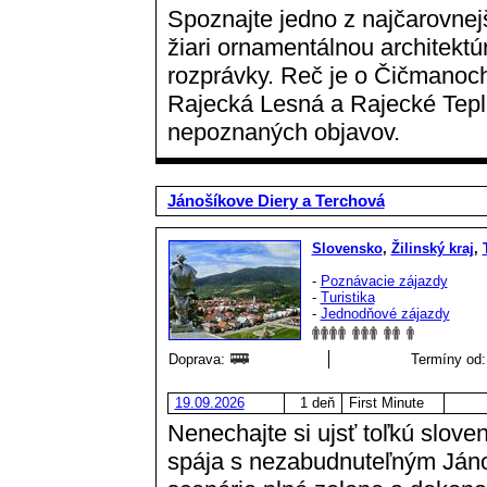
Spoznajte jedno z najčarovnej
žiari ornamentálnou architektú
rozprávky. Reč je o Čičmanoch,
Rajecká Lesná a Rajecké Tepl
nepoznaných objavov.
Jánošíkove Diery a Terchová
Slovensko
,
Žilinský kraj
,
-
Poznávacie zájazdy
-
Turistika
-
Jednodňové zájazdy
Doprava:
Termíny od:
19.09.2026
1 deň
First Minute
Nenechajte si ujsť toľkú slove
spája s nezabudnuteľným Ján