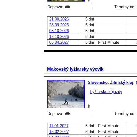
Doprava:
Termíny od: 
21.09.2026
5 dní
28.09.2026
5 dní
05.10.2026
5 dní
12.10.2026
5 dní
05.04.2027
5 dní
First Minute
Makovský lyžiarsky výcvik
Slovensko
,
Žilinský kraj
,
-
Lyžiarske zájazdy
Doprava:
Termíny od: 
11.01.2027
5 dní
First Minute
15.02.2027
5 dní
First Minute