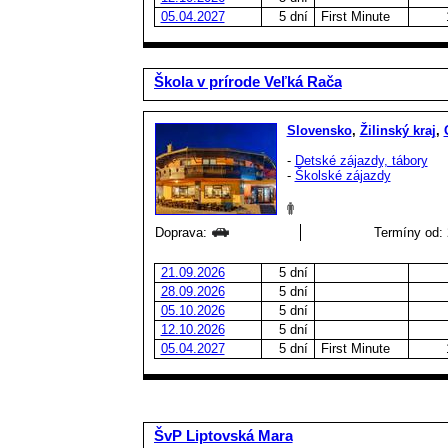
05.04.2027
5 dní
First Minute
Škola v prírode Veľká Rača
Slovensko
,
Žilinský kraj
,
-
Detské zájazdy, tábory
-
Školské zájazdy
Doprava:
Termíny od: 
21.09.2026
5 dní
28.09.2026
5 dní
05.10.2026
5 dní
12.10.2026
5 dní
05.04.2027
5 dní
First Minute
ŠvP Liptovská Mara