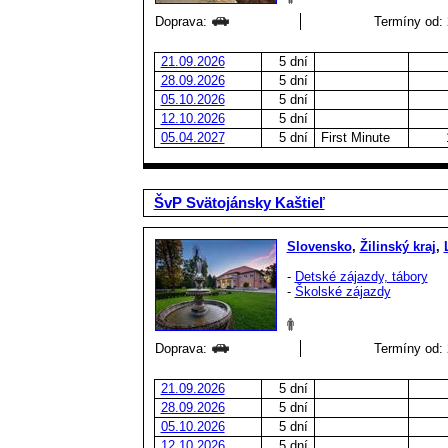
Doprava:
Termíny od: 
21.09.2026
5 dní
28.09.2026
5 dní
05.10.2026
5 dní
12.10.2026
5 dní
05.04.2027
5 dní
First Minute
ŠvP Svätojánsky Kaštieľ
Slovensko
,
Žilinský kraj
,
-
Detské zájazdy, tábory
-
Školské zájazdy
Doprava:
Termíny od: 
21.09.2026
5 dní
28.09.2026
5 dní
05.10.2026
5 dní
12.10.2026
5 dní