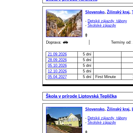
Slovensko
,
Žilinský kraj
,
-
Detské zájazdy, tábory
-
Školské zájazdy
Doprava:
Termíny od: 
21.09.2026
5 dní
28.09.2026
5 dní
05.10.2026
5 dní
12.10.2026
5 dní
05.04.2027
5 dní
First Minute
Škola v prírode Liptovská Teplička
Slovensko
,
Žilinský kraj
,
-
Detské zájazdy, tábory
-
Školské zájazdy