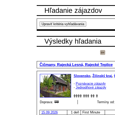
Hľadanie zájazdov
Výsledky hľadania
Čičmany, Rajecká Lesná, Rajecké Teplice
Slovensko
,
Žilinský kraj
,
-
Poznávacie zájazdy
-
Jednodňové zájazdy
Doprava:
Termíny od:
15.09.2026
1 deň
First Minute