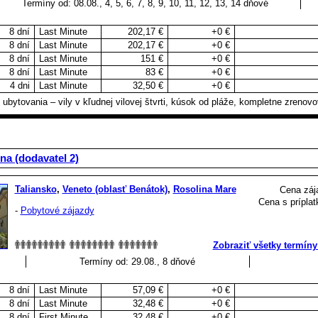
Termíny od: 08.08., 4, 5, 6, 7, 8, 9, 10, 11, 12, 13, 14 dňové
8 dní
Last Minute
202,17 €
+0 €
8 dní
Last Minute
202,17 €
+0 €
8 dní
Last Minute
151 €
+0 €
8 dní
Last Minute
83 €
+0 €
4 dni
Last Minute
32,50 €
+0 €
ubytovania – vily v kľudnej vilovej štvrti, kúsok od pláže, kompletne zrenov
na (dodavatel 2)
Taliansko
,
Veneto (oblasť Benátok)
,
Rosolina Mare
Cena záj
Cena s príplat
-
Pobytové zájazdy
Zobraziť všetky termíny
Termíny od: 29.08., 8 dňové
8 dní
Last Minute
57,09 €
+0 €
8 dní
Last Minute
32,48 €
+0 €
8 dní
First Minute
32,48 €
+0 €