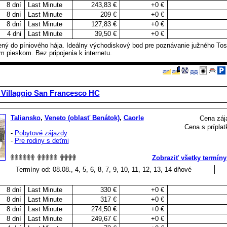
8 dní
Last Minute
243,83 €
+0 €
8 dní
Last Minute
209 €
+0 €
8 dní
Last Minute
127,83 €
+0 €
4 dni
Last Minute
39,50 €
+0 €
ý do píniového hája. Ideálny východiskový bod pre poznávanie južného Tos
m pieskom. Bez pripojenia k internetu.
 Villaggio San Francesco HC
Taliansko
,
Veneto (oblasť Benátok)
,
Caorle
Cena záj
Cena s príplat
-
Pobytové zájazdy
-
Pre rodiny s deťmi
Zobraziť všetky termíny
Termíny od: 08.08., 4, 5, 6, 8, 7, 9, 10, 11, 12, 13, 14 dňové
8 dní
Last Minute
330 €
+0 €
8 dní
Last Minute
317 €
+0 €
8 dní
Last Minute
274,50 €
+0 €
8 dní
Last Minute
249,67 €
+0 €