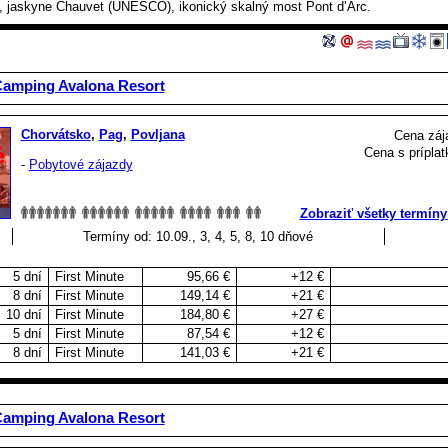
, jaskyne Chauvet (UNESCO), ikonický skalný most Pont d’Arc.
Camping Avalona Resort
Chorvátsko
,
Pag
,
Povljana
Cena záj
Cena s príplat
-
Pobytové zájazdy
Zobraziť všetky termíny
Termíny od: 10.09., 3, 4, 5, 8, 10 dňové
5 dní
First Minute
95,66 €
+12 €
8 dní
First Minute
149,14 €
+21 €
10 dní
First Minute
184,80 €
+27 €
5 dní
First Minute
87,54 €
+12 €
8 dní
First Minute
141,03 €
+21 €
Camping Avalona Resort