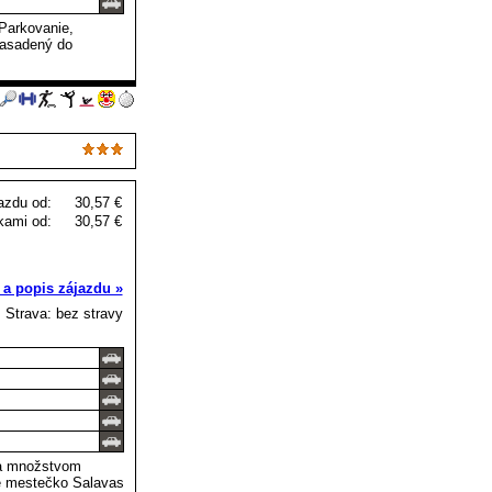
 Parkovanie,
zasadený do
azdu od:
30,57 €
kami od:
30,57 €
 a popis zájazdu »
Strava: bez stravy
 a množstvom
eké mestečko Salavas