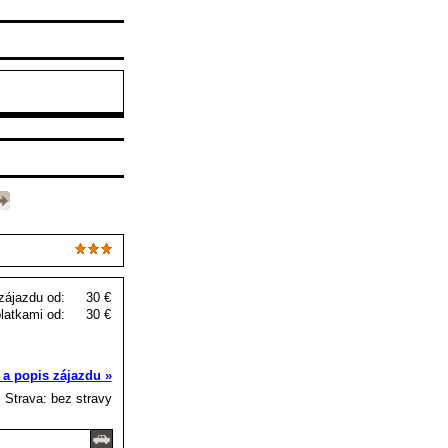
zájazdu od:
30 €
latkami od:
30 €
 a popis zájazdu »
Strava: bez stravy