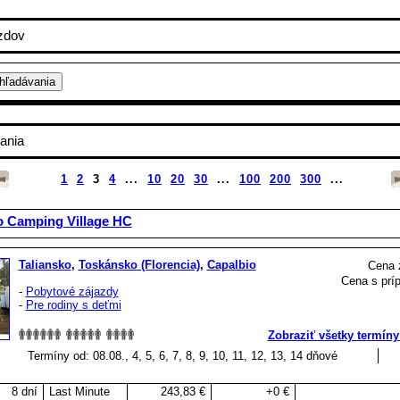
zdov
ania
1
2
3
4
...
10
20
30
...
100
200
300
...
o Camping Village HC
Taliansko
,
Toskánsko (Florencia)
,
Capalbio
Cena 
Cena s príp
-
Pobytové zájazdy
-
Pre rodiny s deťmi
Zobraziť všetky termíny
Termíny od: 08.08., 4, 5, 6, 7, 8, 9, 10, 11, 12, 13, 14 dňové
8 dní
Last Minute
243,83 €
+0 €