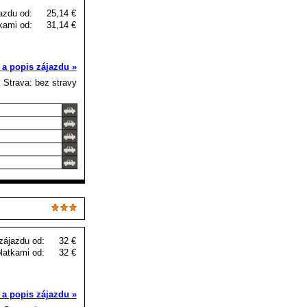
azdu od:
25,14 €
kami od:
31,14 €
 a popis zájazdu »
Strava: bez stravy
zájazdu od:
32 €
latkami od:
32 €
 a popis zájazdu »