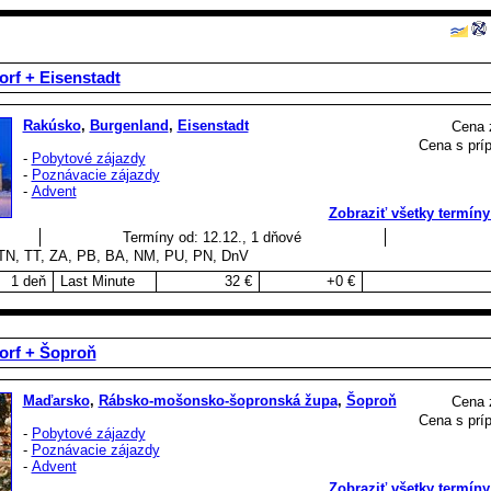
rf + Eisenstadt
Rakúsko
,
Burgenland
,
Eisenstadt
Cena 
Cena s príp
-
Pobytové zájazdy
-
Poznávacie zájazdy
-
Advent
Zobraziť všetky termíny
Termíny od: 12.12., 1 dňové
TN, TT, ZA, PB, BA, NM, PU, PN, DnV
1 deň
Last Minute
32 €
+0 €
orf + Šoproň
Maďarsko
,
Rábsko-mošonsko-šopronská župa
,
Šoproň
Cena 
Cena s príp
-
Pobytové zájazdy
-
Poznávacie zájazdy
-
Advent
Zobraziť všetky termíny