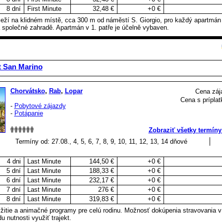
8 dní
First Minute
32,48 €
+0 €
leží na klidném místě, cca 300 m od náměstí S. Giorgio, pro každý apartmán
 společné zahradě. Apartmán v 1. patře je účelně vybaven.
 San Marino
Chorvátsko
,
Rab
,
Lopar
Cena záj
Cena s príplat
-
Pobytové zájazdy
-
Potápanie
Zobraziť všetky termíny
Termíny od: 27.08., 4, 5, 6, 7, 8, 9, 10, 11, 12, 13, 14 dňové
4 dni
Last Minute
144,50 €
+0 €
5 dní
Last Minute
188,33 €
+0 €
6 dní
Last Minute
232,17 €
+0 €
7 dní
Last Minute
276 €
+0 €
8 dní
Last Minute
319,83 €
+0 €
žitie a animačné programy pre celú rodinu. Možnosť dokúpenia stravovania v 
 nutnosti využiť trajekt.