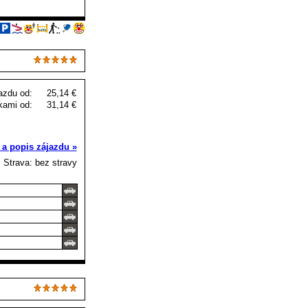
azdu od:
25,14 €
kami od:
31,14 €
 a popis zájazdu »
Strava: bez stravy