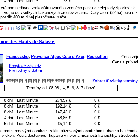
4 dni
Last Minute
73 €
+0 €
s vrátane nedávno zrekonštruovaného vodného parku a celej rady športovísk.
i vstup do všetkých bazénových areálov zdarma. Celý areál (32 ha) pekne 
pozdĺž 400 m dlhej piesočnatej pláže.
ine des Hauts de Salavas
Francúzsko
,
Provence-Alpes-Côte d’Azur
,
Roussillon
Cena záj
Cena s príplat
-
Pobytové zájazdy
-
Pre rodiny s deťmi
Zobraziť všetky termíny
Termíny od: 08.08., 4, 5, 6, 8, 7 dňové
8 dní
Last Minute
274,57 €
+0 €
8 dní
Last Minute
192,14 €
+0 €
8 dní
Last Minute
147,43 €
+0 €
4 dni
Last Minute
48,86 €
+0 €
5 dní
Last Minute
65,14 €
+0 €
inicami s radovými domkami s klimatizovanými apartmánmi, dvoma bazénmi
ií v okolí. Pešia dostupnosť kúpania v rieke a možnosti kanoistiky, stredov