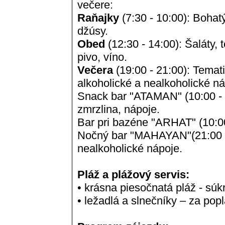
večere:
Raňajky
(7:30 - 10:00): Bohatý
džúsy.
Obed
(12:30 - 14:00): Šaláty,
pivo, víno.
Večera
(19:00 - 21:00): Tema
alkoholické a nealkoholické n
Snack bar "ATAMAN" (10:00 - 1
zmrzlina, nápoje.
Bar pri bazéne "ARHAT" (10:00
Nočný bar "MAHAYAN"(21:00 -
nealkoholické nápoje.
Pláž a plážový servis:
• krásna piesočnatá pláž - sú
• ležadlá a slnečníky – za pop