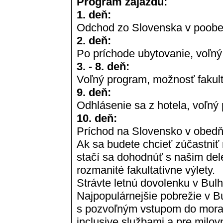
Program zájazdu:
1. deň:
Odchod zo Slovenska v poobe
2. deň:
Po príchode ubytovanie, voľný
3. - 8. deň:
Voľný program, možnosť fakult
9. deň:
Odhlásenie sa z hotela, voľný
10. deň:
Príchod na Slovensko v obedň
Ak sa budete chcieť zúčastniť n
stačí sa dohodnúť s našim de
rozmanité fakultatívne výlety.
Strávte letnú dovolenku v Bu
Najpopulárnejšie pobrežie v B
s pozvoľným vstupom do mora, 
inclusive službami a pre milo