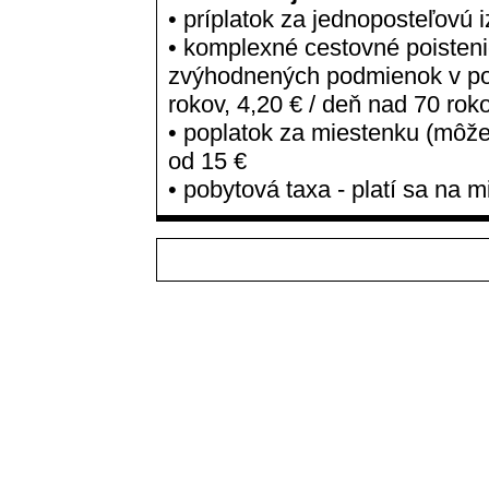
• príplatok za jednoposteľovú 
• komplexné cestovné poisteni
zvýhodnených podmienok v poi
rokov, 4,20 € / deň nad 70 rok
• poplatok za miestenku (môžet
od 15 €
• pobytová taxa - platí sa na m