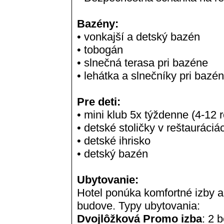
Bazény:
• vonkajší a detský bazén
• tobogán
• slnečná terasa pri bazéne
• lehátka a slnečníky pri bazé
Pre deti:
• mini klub 5x týždenne (4-12
• detské stoličky v reštauráciá
• detské ihrisko
• detský bazén
Ubytovanie:
Hotel ponúka komfortné izby a
budove. Typy ubytovania:
Dvojlôžková Promo izba
: 2 