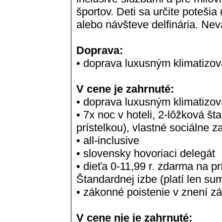
športov. Deti sa určite potešia
alebo návšteve delfinária. Ne
Doprava:
• doprava luxusným klimatiz
V cene je zahrnuté:
• doprava luxusným klimatiz
• 7x noc v hoteli, 2-lôžková š
prístelkou), vlastné sociálne z
• all-inclusive
• slovensky hovoriaci delegát
• dieťa 0-11,99 r. zdarma na pr
Štandardnej izbe (platí len s
• zákonné poistenie v znení zá
V cene nie je zahrnuté: