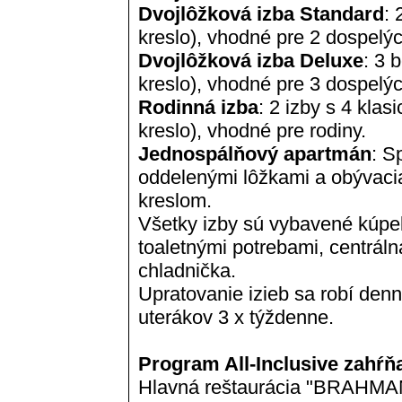
Dvojlôžková izba Standard
: 
kreslo), vhodné pre 2 dospelýc
Dvojlôžková izba Deluxe
: 3 
kreslo), vhodné pre 3 dospelýc
Rodinná izba
: 2 izby s 4 klas
kreslo), vhodné pre rodiny.
Jednospálňový apartmán
: S
oddelenými lôžkami a obývaci
kreslom.
Všetky izby sú vybavené kúpe
toaletnými potrebami, centrálna
chladnička.
Upratovanie izieb sa robí denn
uterákov 3 x týždenne.
Program All-Inclusive zahŕň
Hlavná reštaurácia "BRAHMAN