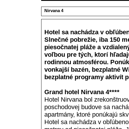
Nirvana 4
Hotel sa nachádza v obľúbe
Slnečné pobrežie, iba 150 m
piesočnatej pláže a vzdialen
voľbou pre tých, ktorí hľadaj
rodinnou atmosférou.
Ponúk
vonkajší bazén, bezplatné Wi-
bezplatné programy aktivít pr
Grand hotel Nirvana 4****
Hotel Nirvana bol zrekonštruo
poschodovej budove sa nachád
apartmány, ktoré ponúkajú skve
Hotel sa nachádza v obľúbeno