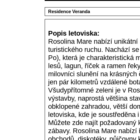
Residence Veranda
Popis letoviska:
Rosolina Mare nabízí unikátní 
turistického ruchu. Nachází se
Po), která je charakteristick
lesů, lagun, říček a ramen řek
milovníci slunění na krásných č
jen pár kilometrů vzdálené bot
Všudypřítomné zeleni je v Ros
výstavby, naprostá většina st
obklopené zahradou, větší dom
letoviska, kde je soustředěna 
Můžete zde najít požadovaný k
zábavy. Rosolina Mare nabízí ř
obchodů, diskotéky, půjčovny ko