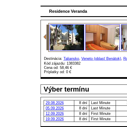
Residence Veranda
Destinácia:
Taliansko
,
Veneto (oblasť Benátok)
,
Ro
Kód zájazdu: 1383382
Cena od:
58,46 €
Príplatky od:
0 €
Výber termínu
29.08.2026
8 dní
Last Minute
05.09.2026
8 dní
Last Minute
12.09.2026
8 dní
First Minute
19.09.2026
8 dní
First Minute