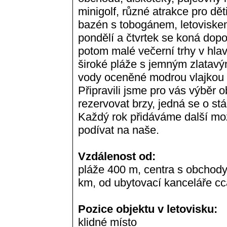
minigolf, různé atrakce pro dět
bazén s tobogánem, letoviskem
pondělí a čtvrtek se koná dop
potom malé večerní trhy v hla
široké pláže s jemným zlatav
vody oceněné modrou vlajkou E
Připravili jsme pro vás výběr o
rezervovat brzy, jedná se o stá
Každý rok přidáváme další mo
podívat na naše.
Vzdálenost od:
pláže 400 m, centra s obchody
km, od ubytovací kanceláře c
Pozice objektu v letovisku:
klidné místo