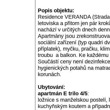
Popis objektu:
Residence VERANDA (Strada No
letoviska a přitom jen pár krok
nachází v určitých dnech denní
Apartmány jsou zrekonstruova
sociální zařízení (typ quadri d
příplatek), myčku, pračku, klim
troubu a balkon. Ke každému a
Součástí ceny není dezinfekce
hygienických potahů na matrac
korunách.
Ubytování:
apartmán E trilo 4/5
:
ložnice s manželskou postelí, 
kuchyňským koutem a případn