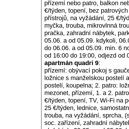
přízemí nebo patro, balkon neb
€/týden, topení, bez patrových 
přístrojů, na vyžádání, 25 €/t
myčka, trouba, mikrovlnná trou
pračka, zahradní nábytek, par
05.06. a od 05.09. kdykoli, 06.
do 06.06. a od 05.09. min. 6 no
od 16:00 do 19:00, odjezd od 
apartmán quadri 9
:
přízemí: obývací pokoj s gauč
ložnice s manželskou postelí a
postelí, koupelna; 2. patro: lo
mezonet, přízemí, 1. a 2. patro,
€/týden, topení, TV, Wi-Fi na p
25 €/týden, lednice, samostat
trouba, na vyžádání, sprcha, (
soc. zařízení, zahradní nábyte