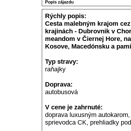
Popis zájazdu
Rýchly popis:
Cesta malebným krajom cez na
krajinách - Dubrovnik v Cho
meandom v Čiernej Hore, naj
Kosove, Macedónsku a pami
Typ stravy:
raňajky
Doprava:
autobusová
V cene je zahrnuté:
doprava luxusným autokarom, 6
sprievodca CK, prehliadky pod