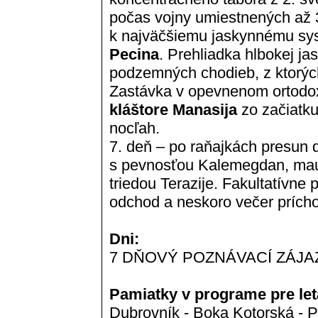
počas vojny umiestnených až 
k najväčšiemu jaskynnému sys
Pecina
. Prehliadka hlbokej ja
podzemných chodieb, z ktorých
Zastávka v opevnenom ortodo
kláštore Manasija
zo začiatku
nocľah.
7. deň – po raňajkách presun
s pevnosťou Kalemegdan, mau
triedou Terazije. Fakultatívne
odchod a neskoro večer príc
Dni:
7 DŇOVÝ POZNÁVACÍ ZÁJA
Pamiatky v programe pre let
Dubrovník - Boka Kotorská - Pe