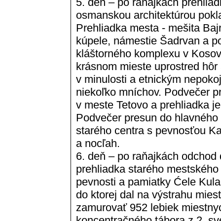
5. deň – po raňajkách prehlia
osmanskou architektúrou pokl
Prehliadka mesta - mešita Bajr
kúpele, námestie Šadrvan a p
kláštorného komplexu v Kosov
krásnom mieste uprostred hôr 
v minulosti a etnickým nepoko
niekoľko mníchov. Podvečer p
v meste Tetovo a prehliadka jed
Podvečer presun do hlavného 
starého centra s pevnosťou K
a nocľah.
6. deň – po raňajkách odchod
prehliadka starého mestského
pevnosti a pamiatky Ćele Kula
do ktorej dal na výstrahu mie
zamurovať 952 lebiek miestny
koncentračného tábora z 2. sve