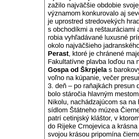
zažilo najväčšie obdobie svojej
významom konkurovalo aj sev
je uprostred stredovekých hra
s obchodíkmi a reštauráciami a
robia vyhľadávané luxusné prí
okolo najväčšieho jadranského
Perast
, ktoré je chránené ma
Fakultatívne plavba loďou na
Gospa od Škrpjela
s barokov
voľno na kúpanie, večer presu
3. deň – po raňajkách presun 
bolo stáročia hlavným mestom
Nikolu, nachádzajúcom sa na h
sídlom Štátneho múzea Čierne
patrí cetinjský kláštor, v ktoro
do Rijeke Crnojevica a krásn
svojou krásou pripomína čier