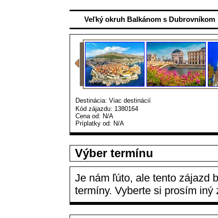
Veľký okruh Balkánom s Dubrovníkom
Destinácia: Viac destinácií
Kód zájazdu: 1380164
Cena od:
N/A
Príplatky od:
N/A
Výber termínu
Je nám ľúto, ale tento zájazd
termíny. Vyberte si prosím iný 