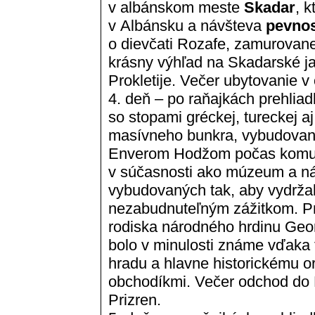
v albánskom meste
Skadar
, 
v Albánsku a návšteva
pevnos
o dievčati Rozafe, zamurovane
krásny výhľad na Skadarské j
Prokletije. Večer ubytovanie v 
4. deň – po raňajkách prehli
so stopami gréckej, tureckej aj
masívneho bunkra, vybudovan
Enverom Hodžom počas komuni
v súčasnosti ako múzeum a n
vybudovaných tak, aby vydržali
nezabudnuteľným zážitkom. P
rodiska národného hrdinu Geo
bolo v minulosti známe vďaka 
hradu a hlavne historickému o
obchodíkmi. Večer odchod do 
Prizren.