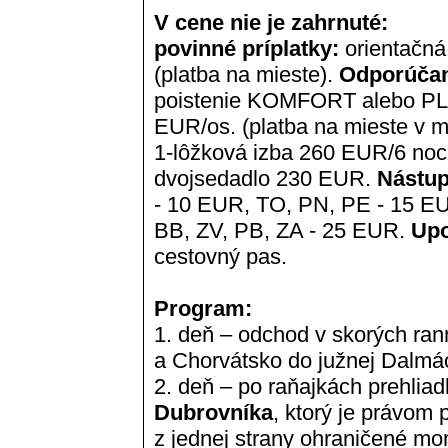
V cene nie je zahrnuté:
povinné príplatky:
orientačná
(platba na mieste).
Odporúčan
poistenie KOMFORT alebo PLU
EUR/os. (platba na mieste v 
1-lôžková izba 260 EUR/6 nocí
dvojsedadlo 230 EUR.
Nástup
- 10 EUR, TO, PN, PE - 15 E
BB, ZV, PB, ZA - 25 EUR.
Upo
cestovný pas.
Program:
1. deň – odchod v skorých ra
a Chorvátsko do južnej Dalmáci
2. deň – po raňajkách prehlia
Dubrovníka
, ktorý je právom
z jednej strany ohraničené mo