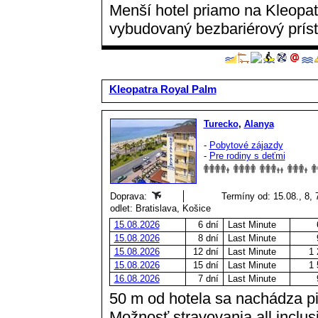
Menší hotel priamo na Kleopatr
vybudovaný bezbariérový príst
Kleopatra Royal Palm
Turecko
,
Alanya
-
Pobytové zájazdy
-
Pre rodiny s deťmi
Doprava:
Termíny od: 15.08., 8, 
odlet: Bratislava, Košice
15.08.2026
6 dní
Last Minute
15.08.2026
8 dní
Last Minute
15.08.2026
12 dní
Last Minute
1 
15.08.2026
15 dní
Last Minute
1 
16.08.2026
7 dní
Last Minute
50 m od hotela sa nachádza p
Možnosť stravovania all inclusi