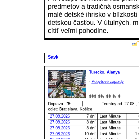
predmetov a tradičná osmanská
malé detské ihrisko v blízkosti 
detskou časťou. V útulných, m
cítiť veľmi pohodlne.
Savk
Turecko
,
Alanya
-
Pobytové zájazdy
Doprava:
Termíny od: 27.08., 
odlet: Bratislava, Košice
27.08.2026
7 dní
Last Minute
27.08.2026
8 dní
Last Minute
27.08.2026
8 dní
Last Minute
27.08.2026
10 dní
Last Minute
1 