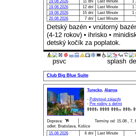
19.08.2026
11 dní
Last Minute
1 
19.08.2026
12 dní
Last Minute
1 
19.08.2026
15 dní
Last Minute
1 
20.08.2026
7 dní
Last Minute
Detský bazén • vnútorný bazén 
(4-12 rokov) • ihrisko • minidis
detský kočík za poplatok.
Club Big Blue Suite
Turecko
,
Alanya
-
Pobytové zájazdy
-
Pre rodiny s deťmi
Doprava:
Termíny od: 15.08., 7, 
odlet: Bratislava, Košice
15.08.2026
6 dní
Last Minute