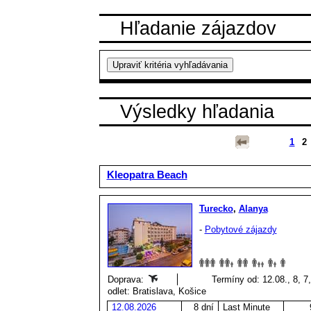
Hľadanie zájazdov
Výsledky hľadania
1
2
Kleopatra Beach
Turecko
,
Alanya
-
Pobytové zájazdy
Doprava:
Termíny od: 12.08., 8, 7,
odlet: Bratislava, Košice
12.08.2026
8 dní
Last Minute