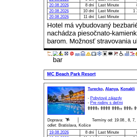
20.08.2026
8 dní
Last Minute
20.08.2026
10 dní
Last Minute
1 
20.08.2026
11 dní
Last Minute
Hotel má vybudovaný bezbariér
nachádza piesočnato-kamienk
barom. Možnosť stravovania ultr
MC Beach Park Resort
Turecko
,
Alanya
,
Konakli
-
Pobytové zájazdy
-
Pre rodiny s deťmi
Doprava:
Termíny od: 19.08., 8, 7,
odlet: Bratislava, Košice
19.08.2026
8 dní
Last Minute