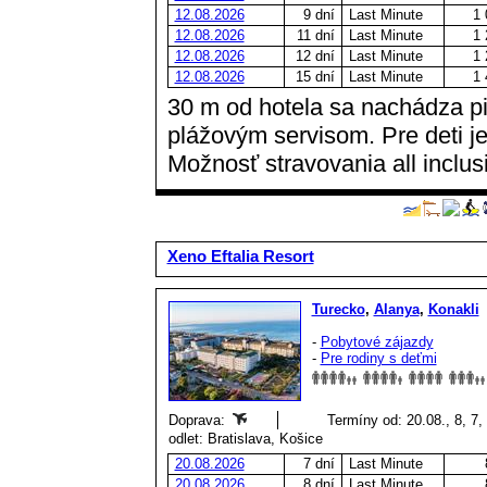
12.08.2026
9 dní
Last Minute
1 
12.08.2026
11 dní
Last Minute
1 
12.08.2026
12 dní
Last Minute
1 
12.08.2026
15 dní
Last Minute
1 
30 m od hotela sa nachádza p
plážovým servisom. Pre deti je
Možnosť stravovania all inclus
Xeno Eftalia Resort
Turecko
,
Alanya
,
Konakli
-
Pobytové zájazdy
-
Pre rodiny s deťmi
Doprava:
Termíny od: 20.08., 8, 7,
odlet: Bratislava, Košice
20.08.2026
7 dní
Last Minute
20.08.2026
8 dní
Last Minute