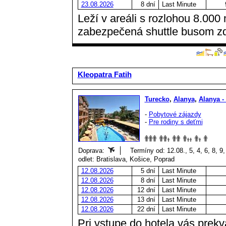
23.08.2026
8 dní
Last Minute
Leží v areáli s rozlohou 8.000
zabezpečená shuttle busom z
Kleopatra Fatih
Turecko
,
Alanya
,
Alanya -
-
Pobytové zájazdy
-
Pre rodiny s deťmi
Doprava:
Termíny od: 12.08., 5, 4, 6, 8, 9
odlet: Bratislava, Košice, Poprad
12.08.2026
5 dní
Last Minute
12.08.2026
8 dní
Last Minute
12.08.2026
12 dní
Last Minute
12.08.2026
13 dní
Last Minute
12.08.2026
22 dní
Last Minute
Pri vstupe do hotela vás prekv