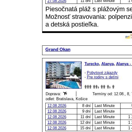
27.08.2026
11 dní
Last Minute
1 
Piesočnatá pláž s plážovým se
Možnosť stravovania: polpenzia
a detská postieľka.
Grand Okan
Turecko
,
Alanya
,
Alanya -
-
Pobytové zájazdy
-
Pre rodiny s deťmi
Doprava:
Termíny od: 12.08., 8, 
odlet: Bratislava, Košice
12.08.2026
8 dní
Last Minute
12.08.2026
9 dní
Last Minute
12.08.2026
11 dní
Last Minute
1 
12.08.2026
12 dní
Last Minute
1 
12.08.2026
15 dní
Last Minute
1 