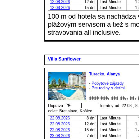
12.08.2026
12 dní
Last Minute
1 
12.08.2026
15 dní
Last Minute
1 
100 m od hotela sa nachádza 
plážovým servisom a tiež s m
stravovania all inclusive.
Villa Sunflower
Turecko
,
Alanya
-
Pobytové zájazdy
-
Pre rodiny s deťmi
Doprava:
Termíny od: 22.08., 8,
odlet: Bratislava, Košice
22.08.2026
8 dní
Last Minute
22.08.2026
12 dní
Last Minute
1 
22.08.2026
15 dní
Last Minute
1 
23.08.2026
7 dní
Last Minute